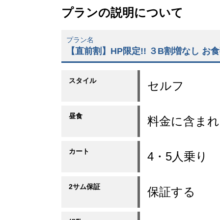
プランの説明について
プラン名
【直前割】HP限定!! ３B割増なし お
スタイル
セルフ
昼食
料金に含まれ
カート
4・5人乗り
2サム保証
保証する