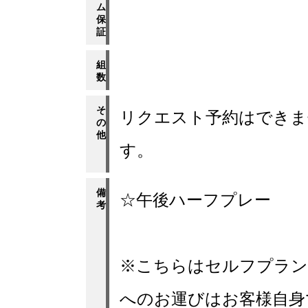
ム
保
証
組
数
そ
リクエスト予約はできま
の
他
す。
備
☆午後ハーフプレー
考
※こちらはセルフプラン
へのお運びはお客様自身