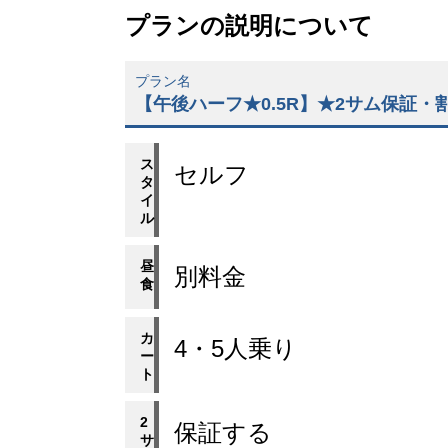
プランの説明について
プラン名
【午後ハーフ★0.5R】★2サム保証
ス
セルフ
タ
イ
ル
昼
別料金
食
カ
4・5人乗り
ー
ト
2
保証する
サ