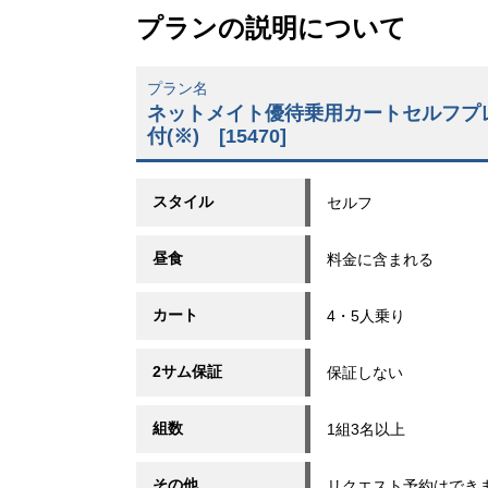
プランの説明について
プラン名
ネットメイト優待乗用カートセルフプレー
付(※) [15470]
スタイル
セルフ
昼食
料金に含まれる
カート
4・5人乗り
2サム保証
保証しない
組数
1組3名以上
その他
リクエスト予約はでき