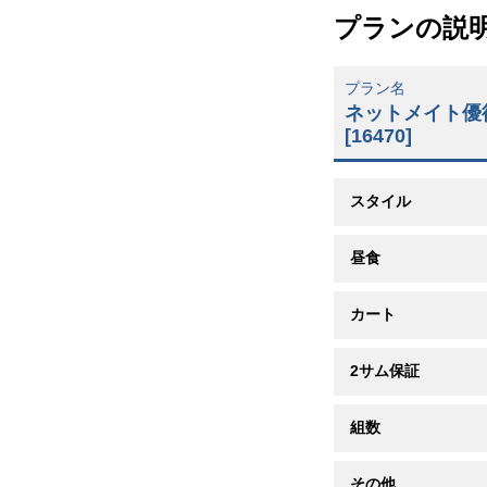
プランの説
プラン名
ネットメイト優待
[16470]
スタイル
昼食
カート
2サム保証
組数
その他