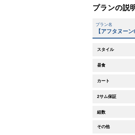
プランの説
プラン名
【アフタヌーン
スタイル
昼食
カート
2サム保証
組数
その他