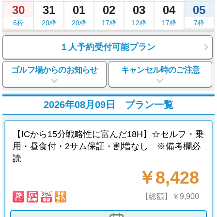
30
31
01
02
03
04
05
6枠
20枠
20枠
17枠
12枠
17枠
7枠
１人予約受付可能プラン
ゴルフ場からのお知らせ
キャンセル時のご注意
2026年08月09日 プラン一覧
【ICから15分戦略性に富んだ18H】☆セルフ・乗
用・昼食付・2サム保証・割増なし ※備考欄必
読
￥8,428
【総額】￥9,900