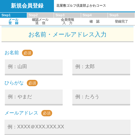
新規会員登録
花屋敷ゴルフ倶楽部よかわコース
Step1
Step2
Step3
Step4
Step5
メール
確認メール
会員情報
確 認
登録完了
登 録
送 信
入 力
お名前・メールアドレス入力
お名前
必須
ひらがな
必須
メールアドレス
必須