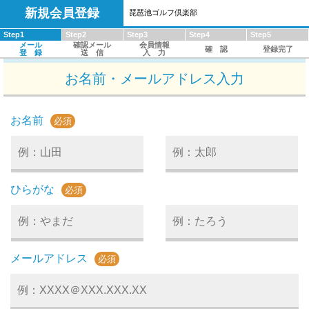
新規会員登録
琵琶池ゴルフ倶楽部
Step1
Step2
Step3
Step4
Step5
メール
確認メール
会員情報
確 認
登録完了
登 録
送 信
入 力
お名前・メールアドレス入力
お名前
必須
ひらがな
必須
メールアドレス
必須