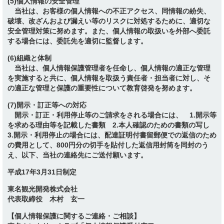
(5)個人情報の安全管理
当社は、お客様の個人情報への不正アクセス、同情報の紛失、
破壊、改ざんおよび漏えい等のリスクに対処するために、適切な
安全管理対策に努めます。また、個人情報の取扱いを外部へ委託
する場合には、委託先を適切に監督します。
(6)組織と体制
当社は、個人情報保護管理者を任命し、個人情報の適正な管理
を実施すると共に、個人情報を取扱う責任者・担当者に対し、そ
の適正な管理と保護の重要性について教育啓発を努めます。
(7)開示・訂正等への対応
開示・訂正・利用停止等のご請求をされる場合には、 1.開示等
を求める理由等を記載した書類 2.本人確認のための書類の写し
3.開示・利用停止の場合には、配達証明付書留郵便での返信のため
の費用として、800円分の切手を貼付した返信用封筒を同封のう
え、以下、当社の連絡先にご送付願います。
平成17年3月31日制定
東名観光開発株式会社
代表取締役 木村 玄一
【個人情報保護に関するご連絡・ご相談】